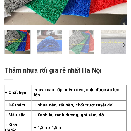
Thảm nhựa rối giá rẻ nhất Hà Nội
+ pvc cao cấp, mềm dẻo, chịu được áp lực
+ Chất liệu
lớn.
+ Đế thảm
+ nhựa dẻo, rất bền, chốt trượt tuyệt đối
+ Màu sắc
+ Xanh lá, xanh dương, ghi xám, đỏ
+ Kích
+ 1,2m x 1,8m
thước