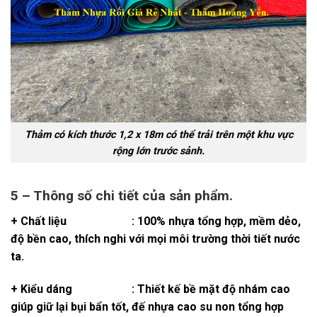
Thảm có kích thước 1,2 x 18m có thể trải trên một khu vực
rộng lớn trước sảnh.
5 – Thông số chi tiết của sản phẩm.
+ Chất liệu : 100% nhựa tổng hợp, mềm dẻo,
độ bền cao, thích nghi với mọi môi trường thời tiết nước
ta.
+ Kiểu dáng : Thiết kế bề mặt độ nhám cao
giúp giữ lại bụi bẩn tốt, đế nhựa cao su non tổng hợp