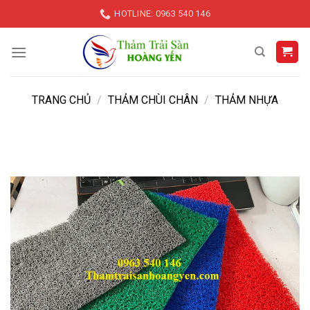
Skip
HOTLINE: 0963 540 146
to
content
TRANG CHỦ
/
THẢM CHÙI CHÂN
/
THẢM NHỰA