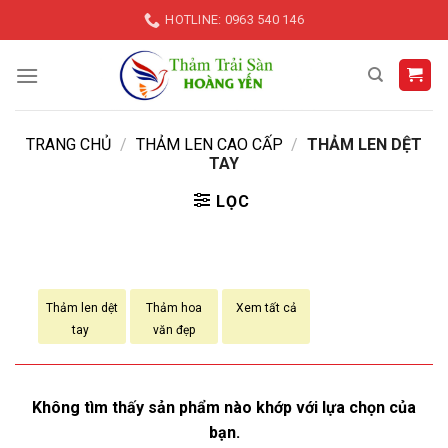
Skip
HOTLINE: 0963 540 146
to
content
TRANG CHỦ
/
THẢM LEN CAO CẤP
/
THẢM LEN DỆT
TAY
LỌC
Thảm len dệt
Thảm hoa
Xem tất cả
tay
văn đẹp
Không tìm thấy sản phẩm nào khớp với lựa chọn của
bạn.