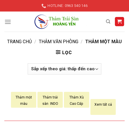
Skip
HOTLINE: 0963 540 146
to
content
TRANG CHỦ
/
THẢM VĂN PHÒNG
/
THẢM MỘT MÀU
LỌC
Thảm một
Thảm trải
Thảm Xù
màu
sàn INDO
Cao Cấp
Xem tất cả