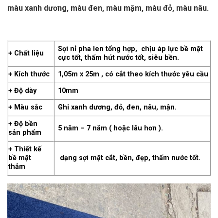
màu xanh dương, màu đen, màu mậm, màu đỏ, màu nâu.
Sợi nỉ pha len tổng hợp, chịu áp lực bề mặt
+ Chất liệu
cực tốt, thấm hút nước tốt, siêu bền.
+ Kích thước
1,05m x 25m , có cắt theo kích thước yêu cầu
+ Độ dày
10mm
+ Màu sắc
Ghi xanh dương, đỏ, đen, nâu, mận.
+ Độ bền
5 năm – 7 năm ( hoặc lâu hơn ).
sản phẩm
+ Thiết kế
bề mặt
dạng sợi mặt cắt, bền, đẹp, thấm nước tốt.
thảm