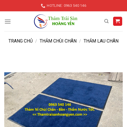
Skip
HOTLINE: 0963 540 146
to
content
TRANG CHỦ
/
THẢM CHÙI CHÂN
/
THẢM LAU CHÂN