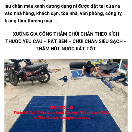
lau chân màu xanh dương dạng nỉ được đặt tại cửa ra
vào nhà hàng, khách sạn, tòa nhà, văn phòng, công ty,
trung tâm thương mại….
XƯỞNG GIA CÔNG THẢM CHÙI CHÂN THEO KÍCH
THƯỚC YÊU CẦU – RẤT BỀN – CHÙI CHÂN SIÊU SẠCH –
THẤM HÚT NƯỚC RẤT TỐT.